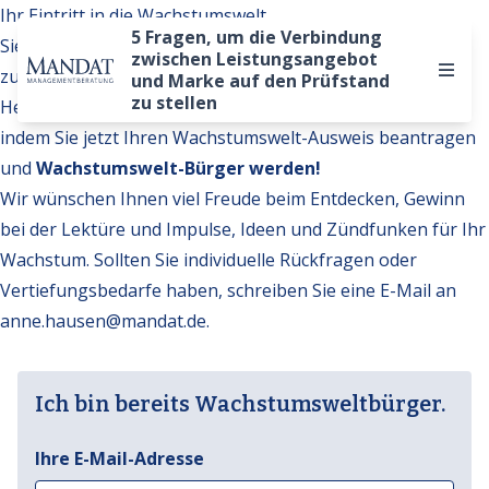
Ihr Eintritt in die Wachstumswelt
5 Fragen, um die Verbindung
Sie möchten auf weitere Inhalte der Wachstumswelt
zwischen Leistungsangebot
zugreifen?
und Marke auf den Prüfstand
zu stellen
Hervorragend. Werden Sie Teil unserer Gemeinschaft,
indem Sie jetzt Ihren Wachstumswelt-Ausweis beantragen
und
Wachstumswelt-Bürger werden!
Wir wünschen Ihnen viel Freude beim Entdecken, Gewinn
bei der Lektüre und Impulse, Ideen und Zündfunken für Ihr
Wachstum. Sollten Sie individuelle Rückfragen oder
Vertiefungsbedarfe haben, schreiben Sie eine E-Mail an
anne.hausen@mandat.de
.
Ich bin bereits Wachstumsweltbürger.
Ihre E-Mail-Adresse