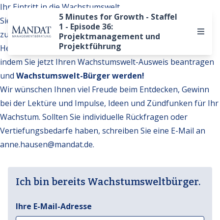
Ihr Eintritt in die Wachstumswelt
5 Minutes for Growth - Staffel
Sie möchten auf weitere Inhalte der Wachstumswelt
1 - Episode 36:
zugreifen?
Projektmanagement und
Projektführung
Hervorragend. Werden Sie Teil unserer Gemeinschaft,
indem Sie jetzt Ihren Wachstumswelt-Ausweis beantragen
und
Wachstumswelt-Bürger werden!
Wir wünschen Ihnen viel Freude beim Entdecken, Gewinn
bei der Lektüre und Impulse, Ideen und Zündfunken für Ihr
Wachstum. Sollten Sie individuelle Rückfragen oder
Vertiefungsbedarfe haben, schreiben Sie eine E-Mail an
anne.hausen@mandat.de
.
Ich bin bereits Wachstumsweltbürger.
Ihre E-Mail-Adresse