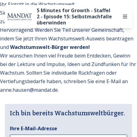
Ihr Eintritt in die Wachstumswelt
5 Minutes for Growth - Staffel
Sie möchten auf weitere Inhalte der Wachstumswelt
2 - Episode 15: Selbstmachfalle
zugreifen?
überwinden
Hervorragend. Werden Sie Teil unserer Gemeinschaft,
indem Sie jetzt Ihren Wachstumswelt-Ausweis beantragen
und
Wachstumswelt-Bürger werden!
Wir wünschen Ihnen viel Freude beim Entdecken, Gewinn
bei der Lektüre und Impulse, Ideen und Zündfunken für Ihr
Wachstum. Sollten Sie individuelle Rückfragen oder
Vertiefungsbedarfe haben, schreiben Sie eine E-Mail an
anne.hausen@mandat.de
.
Ich bin bereits Wachstumsweltbürger.
Ihre E-Mail-Adresse