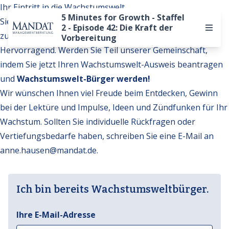
Ihr Eintritt in die Wachstumswelt
5 Minutes for Growth - Staffel
Sie möchten auf weitere Inhalte der Wachstumswelt
2 - Episode 42: Die Kraft der
zugreifen?
Vorbereitung
Hervorragend. Werden Sie Teil unserer Gemeinschaft,
indem Sie jetzt Ihren Wachstumswelt-Ausweis beantragen
und
Wachstumswelt-Bürger werden!
Wir wünschen Ihnen viel Freude beim Entdecken, Gewinn
bei der Lektüre und Impulse, Ideen und Zündfunken für Ihr
Wachstum. Sollten Sie individuelle Rückfragen oder
Vertiefungsbedarfe haben, schreiben Sie eine E-Mail an
anne.hausen@mandat.de
.
Ich bin bereits Wachstumsweltbürger.
Ihre E-Mail-Adresse