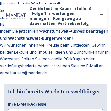
Ihr Eintritt in die Wachstumswelt
Der Elefant im Raum - Staffel 3
Sie möchten auf weitere Inhalte der Wachstumswelt
- Folge 1: Erwartungen
zugreifen?
managen – Königsweg zu
dauerhaftem Vertriebserfolg
Hervorragend. Werden Sie Teil unserer Gemeinschaft,
indem Sie jetzt Ihren Wachstumswelt-Ausweis beantragen
und
Wachstumswelt-Bürger werden!
Wir wünschen Ihnen viel Freude beim Entdecken, Gewinn
bei der Lektüre und Impulse, Ideen und Zündfunken für Ihr
Wachstum. Sollten Sie individuelle Rückfragen oder
Vertiefungsbedarfe haben, schreiben Sie eine E-Mail an
anne.hausen@mandat.de
.
Ich bin bereits Wachstumsweltbürger.
Ihre E-Mail-Adresse