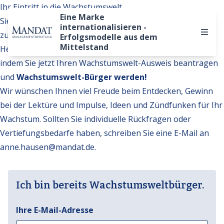
Ihr Eintritt in die Wachstumswelt
Eine Marke
Sie möchten auf weitere Inhalte der Wachstumswelt
internationalisieren -
zugreifen?
Erfolgsmodelle aus dem
Mittelstand
Hervorragend. Werden Sie Teil unserer Gemeinschaft,
indem Sie jetzt Ihren Wachstumswelt-Ausweis beantragen
und
Wachstumswelt-Bürger werden!
Wir wünschen Ihnen viel Freude beim Entdecken, Gewinn
bei der Lektüre und Impulse, Ideen und Zündfunken für Ihr
Wachstum. Sollten Sie individuelle Rückfragen oder
Vertiefungsbedarfe haben, schreiben Sie eine E-Mail an
anne.hausen@mandat.de
.
Ich bin bereits Wachstumsweltbürger.
Ihre E-Mail-Adresse