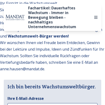
Ihr Eintritt in die Wachstumswelt
Fachartikel: Dauerhaftes
Sie möchten auf weitere Inhalte der Wachstumswelt
Wachstum - Immer in
zugreifen?
Bewegung bleiben -
nachhaltiges
Hervorragend. Werden Sie Teil unserer Gemeinschaft,
Unternehmenswachstum
indem Sie jetzt Ihren Wachstumswelt-Ausweis beantragen
und
Wachstumswelt-Bürger werden!
Wir wünschen Ihnen viel Freude beim Entdecken, Gewinn
bei der Lektüre und Impulse, Ideen und Zündfunken für Ihr
Wachstum. Sollten Sie individuelle Rückfragen oder
Vertiefungsbedarfe haben, schreiben Sie eine E-Mail an
anne.hausen@mandat.de
.
Ich bin bereits Wachstumsweltbürger.
Ihre E-Mail-Adresse