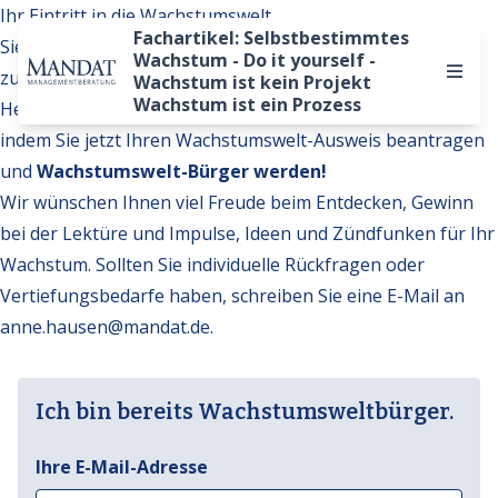
Ihr Eintritt in die Wachstumswelt
Fachartikel: Selbstbestimmtes
Sie möchten auf weitere Inhalte der Wachstumswelt
Wachstum - Do it yourself -
zugreifen?
Wachstum ist kein Projekt
Wachstum ist ein Prozess
Hervorragend. Werden Sie Teil unserer Gemeinschaft,
indem Sie jetzt Ihren Wachstumswelt-Ausweis beantragen
und
Wachstumswelt-Bürger werden!
Wir wünschen Ihnen viel Freude beim Entdecken, Gewinn
bei der Lektüre und Impulse, Ideen und Zündfunken für Ihr
Wachstum. Sollten Sie individuelle Rückfragen oder
Vertiefungsbedarfe haben, schreiben Sie eine E-Mail an
anne.hausen@mandat.de
.
Ich bin bereits Wachstumsweltbürger.
Ihre E-Mail-Adresse