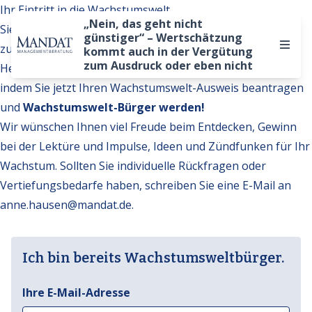
Ihr Eintritt in die Wachstumswelt
„Nein, das geht nicht
Sie möchten auf weitere Inhalte der Wachstumswelt
günstiger“ – Wertschätzung
zugreifen?
kommt auch in der Vergütung
zum Ausdruck oder eben nicht
Hervorragend. Werden Sie Teil unserer Gemeinschaft,
indem Sie jetzt Ihren Wachstumswelt-Ausweis beantragen
und
Wachstumswelt-Bürger werden!
Wir wünschen Ihnen viel Freude beim Entdecken, Gewinn
bei der Lektüre und Impulse, Ideen und Zündfunken für Ihr
Wachstum. Sollten Sie individuelle Rückfragen oder
Vertiefungsbedarfe haben, schreiben Sie eine E-Mail an
anne.hausen@mandat.de
.
Ich bin bereits Wachstumsweltbürger.
Ihre E-Mail-Adresse