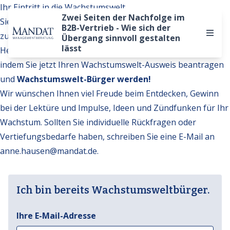
Ihr Eintritt in die Wachstumswelt
Zwei Seiten der Nachfolge im
Sie möchten auf weitere Inhalte der Wachstumswelt
B2B-Vertrieb - Wie sich der
zugreifen?
Übergang sinnvoll gestalten
lässt
Hervorragend. Werden Sie Teil unserer Gemeinschaft,
indem Sie jetzt Ihren Wachstumswelt-Ausweis beantragen
und
Wachstumswelt-Bürger werden!
Wir wünschen Ihnen viel Freude beim Entdecken, Gewinn
bei der Lektüre und Impulse, Ideen und Zündfunken für Ihr
Wachstum. Sollten Sie individuelle Rückfragen oder
Vertiefungsbedarfe haben, schreiben Sie eine E-Mail an
anne.hausen@mandat.de
.
Ich bin bereits Wachstumsweltbürger.
Ihre E-Mail-Adresse