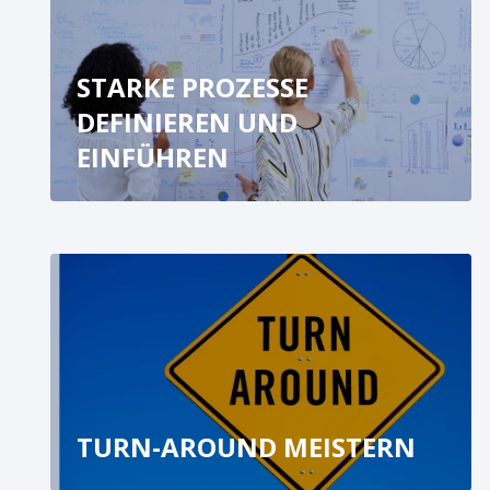
STARKE PROZESSE
DEFINIEREN UND
EINFÜHREN
TURN-AROUND MEISTERN